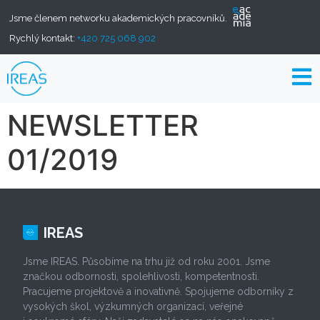
Jsme členem networku akademických pracovníků.
Rychlý kontakt:
+420 725 068 902
NEWSLETTER
01/2019
IREAS
Jsme IREAS. Působíme na trhu již od roku 2001. Jsme
značkou odbornosti, spolehlivosti, kompetentnosti.
Pracujeme projektově a inovativně. Spojujeme odborníky z
vysokých škol, výzkumných organizací, veřejné