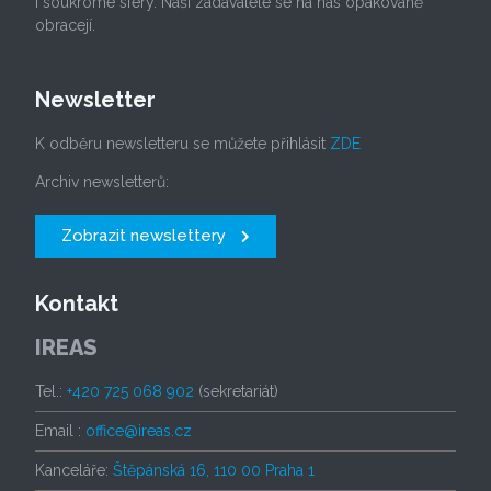
i soukromé sféry. Naši zadavatelé se na nás opakovaně
obracejí.
Newsletter
K odběru newsletteru se můžete přihlásit
ZDE
Archiv newsletterů:
Zobrazit newslettery
Kontakt
IREAS
Tel.:
+420 725 068 902
(sekretariát)
Email :
office@ireas.cz
Kanceláře:
Štěpánská 16, 110 00 Praha 1