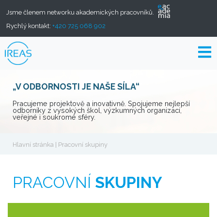
Jsme členem networku akademických pracovníků.
Rychlý kontakt:
+420 725 068 902
„V ODBORNOSTI JE NAŠE SÍLA“
Pracujeme projektově a inovativně. Spojujeme nejlepší
odborníky z vysokých škol, výzkumných organizací,
veřejné i soukromé sféry.
Hlavní stránka
| Pracovní skupiny
PRACOVNÍ
SKUPINY