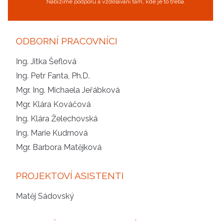
Nabízíme podporu a vzdělávání tam, kde je to třeba.
ODBORNÍ PRACOVNÍCI
Ing. Jitka Šeflová
Ing. Petr Fanta, Ph.D.
Mgr. Ing. Michaela Jeřábková
Mgr. Klára Kováčová
Ing. Klára Želechovská
Ing. Marie Kudrnová
Mgr. Barbora Matějková
PROJEKTOVÍ ASISTENTI
Matěj Sádovský