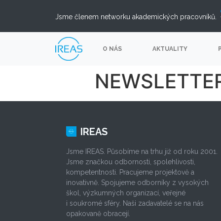
Jsme členem networku akademických pracovníků.
O NÁS
AKTUALITY
NEWSLETTER
IREAS
Jsme IREAS. Působíme na trhu již od roku 2001.
Jsme značkou odbornosti, spolehlivosti,
kompetentnosti. Pracujeme projektově a
inovativně. Spojujeme odborníky z vysokých
škol, výzkumných organizací, veřejné
i soukromé sféry. Naši zadavatelé se na nás
opakovaně obracejí.