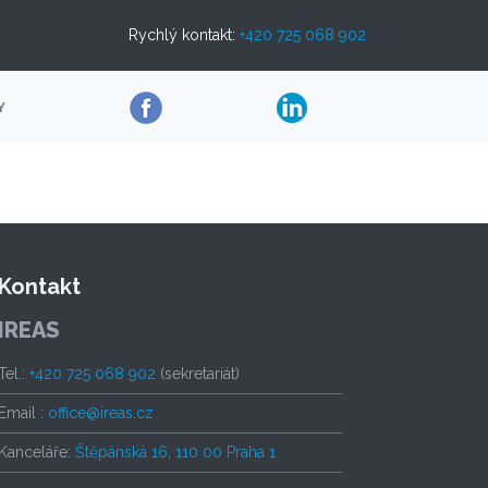
Rychlý kontakt:
+420 725 068 902
Y
Kontakt
IREAS
Tel.:
+420 725 068 902
(sekretariát)
Email :
office@ireas.cz
Kanceláře:
Štěpánská 16, 110 00 Praha 1