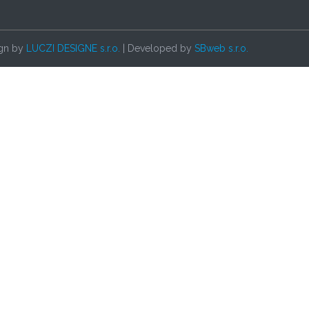
ign by
LUCZI DESIGNE s.r.o.
| Developed by
SBweb s.r.o.