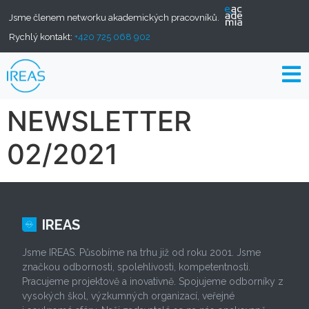
Jsme členem networku akademických pracovníků.
Rychlý kontakt:
+420 725 068 902
NEWSLETTER
02/2021
IREAS
Jsme IREAS. Působíme na trhu již od roku 2001. Jsme
značkou odbornosti, spolehlivosti, kompetentnosti.
Pracujeme projektově a inovativně. Spojujeme odborníky z
vysokých škol, výzkumných organizací, veřejné