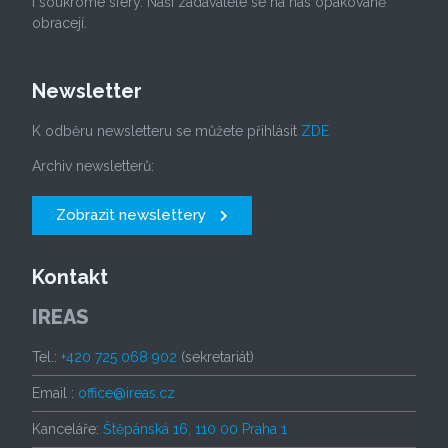
i soukromé sféry. Naši zadavatelé se na nás opakovaně
obracejí.
Newsletter
K odběru newsletteru se můžete přihlásit
ZDE
Archiv newsletterů:
Zobrazit newslettery
Kontakt
IREAS
Tel.:
+420 725 068 902
(sekretariát)
Email :
office@ireas.cz
Kanceláře:
Štěpánská 16, 110 00 Praha 1