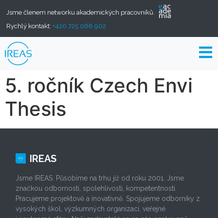
Jsme členem networku akademických pracovníků.
Rychlý kontakt:
+420 725 068 902
5. ročník Czech Envi
Thesis
IREAS
Jsme IREAS. Působíme na trhu již od roku 2001. Jsme
značkou odbornosti, spolehlivosti, kompetentnosti.
Pracujeme projektově a inovativně. Spojujeme odborníky z
vysokých škol, výzkumných organizací, veřejné