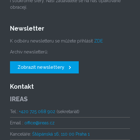
i soukromé sféry. Naši zadavatelé se na nás opakovaně
obracejí.
Newsletter
K odběru newsletteru se můžete přihlásit
ZDE
Archiv newsletterů:
Zobrazit newslettery
Kontakt
IREAS
Tel.:
+420 725 068 902
(sekretariát)
Email :
office@ireas.cz
Kanceláře:
Štěpánská 16, 110 00 Praha 1