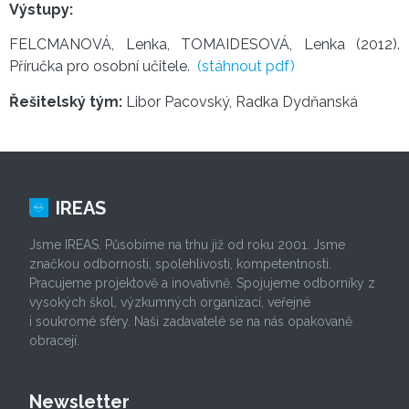
Výstupy:
FELCMANOVÁ, Lenka, TOMAIDESOVÁ, Lenka (2012).
Příručka pro osobní učitele.
(stáhnout pdf)
Řešitelský tým:
Libor Pacovský, Radka Dydňanská
IREAS
Jsme IREAS. Působíme na trhu již od roku 2001. Jsme
značkou odbornosti, spolehlivosti, kompetentnosti.
Pracujeme projektově a inovativně. Spojujeme odborníky z
vysokých škol, výzkumných organizací, veřejné
i soukromé sféry. Naši zadavatelé se na nás opakovaně
obracejí.
Newsletter