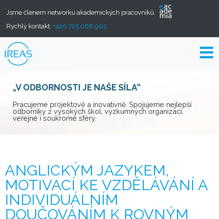
Jsme členem networku akademických pracovníků.
Rychlý kontakt:
+420 725 068 902
„V ODBORNOSTI JE NAŠE SÍLA“
Pracujeme projektově a inovativně. Spojujeme nejlepší
odborníky z vysokých škol, výzkumných organizací,
veřejné i soukromé sféry.
ANGLICKÝM JAZYKEM,
MOTIVACÍ KE VZDĚLÁVÁNÍ A
INDIVIDUÁLNÍM
DOUČOVÁNÍM K ROVNÝM