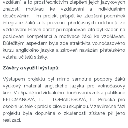
vzdělání, a to prostřednictvím zlepšení jejich jazykových
znalostí, motivací ke vzdělávání a individuálním
doučováním. Tím projekt přispěl ke zlepšení podmínek
integrace žáků a k prevenci předčasných odchodů ze
vzdělávání. Hlavní důraz při naplňování cílů byl kladen na
posilování kompetencí a motivace žáků ke vzdělávání.
Důležitým aspektem byla zde atraktivita volnočasového
kurzu anglického jazyka a zároveň navázání přátelského
vztahu učitelů s žáky.
Závěry a využití výstupů:
Výstupem projektu byl mimo samotné podpory žáků
výukový materiál anglického jazyka pro volnočasový
kurz. V případě individuálního doučování vznikla publikace
FELCMANOVÁ, L. – TOMAIDESOVÁ, L.: Příručka pro
osobní učitele k práci s cílovou skupinou. V závěrečné fázi
projektu byla doplněná o zkušenosti získané při jeho
realizaci.