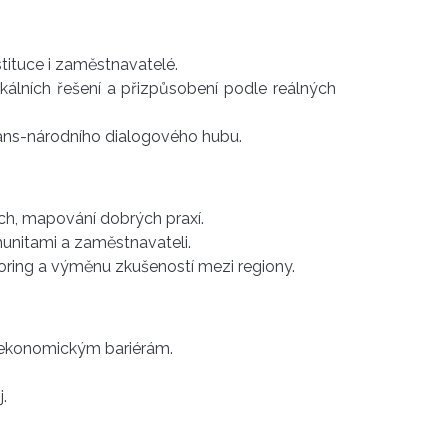
tituce i zaměstnavatelé.
lokálních řešení a přizpůsobení podle reálných
trans-národního dialogového hubu.
ech, mapování dobrých praxí.
unitami a zaměstnavateli.
toring a výměnu zkušeností mezi regiony.
o ekonomickým bariérám.
.