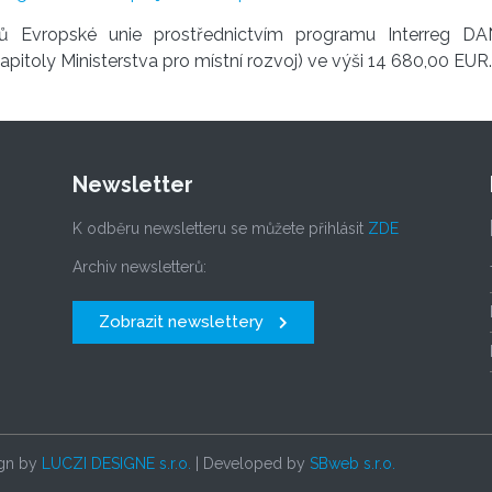
dků Evropské unie prostřednictvím programu Interreg
pitoly Ministerstva pro místní rozvoj) ve výši 14 680,00 EUR.
Newsletter
K odběru newsletteru se můžete přihlásit
ZDE
Archiv newsletterů:
Zobrazit newslettery
ign by
LUCZI DESIGNE s.r.o.
| Developed by
SBweb s.r.o.