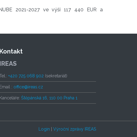
 DANUBE 2021-2027 ve výši 117 440 EUR a
Kontakt
IREAS
Tel.:
+420 725 068 902
(sekretariát)
Email :
office@ireas.cz
Kanceláře:
Štěpánská 16, 110 00 Praha 1
Login
|
Výroční zprávy IREAS