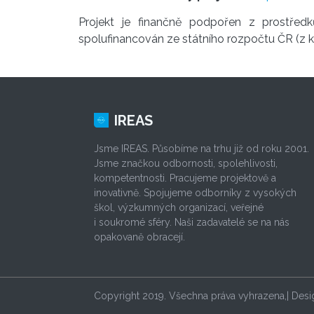
Projekt je finančně podpořen z prostře
spolufinancován ze státního rozpočtu ČR (z ka
IREAS
Jsme IREAS. Působíme na trhu již od roku 2001.
Jsme značkou odbornosti, spolehlivosti,
kompetentnosti. Pracujeme projektově a
inovativně. Spojujeme odborníky z vysokých
škol, výzkumných organizací, veřejné
i soukromé sféry. Naši zadavatelé se na nás
opakovaně obracejí.
Copyright 2019. Všechna práva vyhrazena,| Des