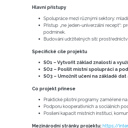
Hlavní přístupy
Spolupráce mezi různými sektory: mladí
Přístup „ne jeden-univerzální recept“: 
podmínek.
Budování udržitelných sítí: prostřednic
Specifické cíle projektu
SO1 – Vytvořit základ znalostí a vyu
SO2 – Posílit místní spolupráci a pod
SO3 – Umožnit učení na základě dat 
Co projekt přinese
Praktické pilotní programy zaměřené na
Podporu kooperativních a sociálních pod
Posílení kapacit místních institucí, komu
Mezinárodní stránky projektu:
https://int