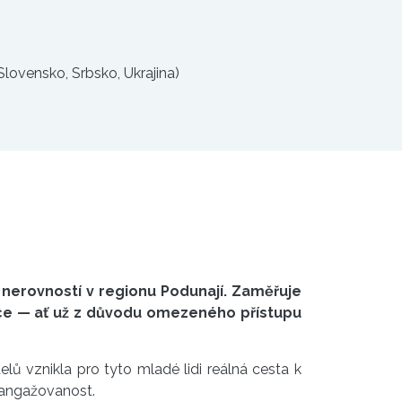
lovensko, Srbsko, Ukrajina)
erovností v regionu Podunají. Zaměřuje
ráce — ať už z důvodu omezeného přístupu
lů vznikla pro tyto mladé lidi reálná cesta k
 angažovanost.