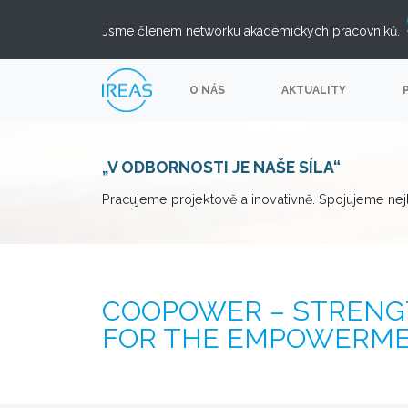
Jsme členem networku akademických pracovníků.
O NÁS
AKTUALITY
„V ODBORNOSTI JE NAŠE SÍLA“
Pracujeme projektově a inovativně. Spojujeme nej
COOPOWER – STRENG
FOR THE EMPOWERME