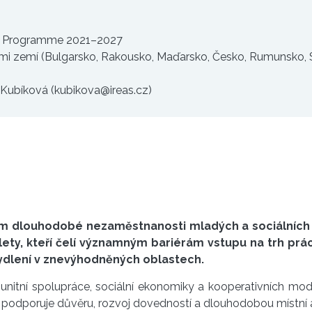
n Programme 2021–2027
mi zemí (Bulgarsko, Rakousko, Maďarsko, Česko, Rumunsko, S
a Kubíková (kubikova@ireas.cz)
dlouhodobé nezaměstnanosti mladých a sociálních n
 lety, kteří čelí významným bariérám vstupu na trh p
bydlení v znevýhodněných oblastech.
munitní spolupráce, sociální ekonomiky a kooperativních mode
podporuje důvěru, rozvoj dovedností a dlouhodobou místní