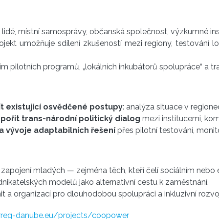
 lidé, místní samosprávy, občanská společnost, výzkumné ins
projekt umožňuje sdílení zkušeností mezi regiony, testování 
tvím pilotních programů, „lokálních inkubátorů spolupráce“ a 
žít existující osvědčené postupy
: analýza situace v region
pořit trans-národní politický dialog
mezi institucemi, kom
a vývoje adaptabilních řešení
přes pilotní testování, moni
 zapojení mladých — zejména těch, kteří čelí sociálním neb
nikatelských modelů jako alternativní cestu k zaměstnání.
nit a organizací pro dlouhodobou spolupráci a inkluzivní rozvoj
erreg-danube.eu/projects/coopower