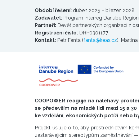
Období řešení:
duben 2025 – březen 2028
Zadavatel:
Program Interreg Danube Regio
Partneři:
Devět partnerských organizací z os
Registrační číslo:
DRP0301177
Kontakt:
Petr Fanta (
fanta@ireas.cz
), Martin
COOPOWER reaguje na naléhavý problém 
se především na mladé lidi mezi 15 a 30
ke vzdělání, ekonomických potíží nebo 
Projekt usiluje o to, aby prostřednictvím ko
zastarávajícím stereotypům zaměstnávání — 