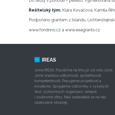
Do školy v pohodě – pexeso, vyjmenovaná sl
Řešitelský tým:
Klára Kováčová, Kamila Ří
Podpořeno grantem z Islandu, Lichtenštejnsk
www.fondnno.cz a www.eeagrants.cz
IREAS
Jsme IREAS. Působíme na trhu již od roku 2001.
Jsme značkou odbornosti, spolehlivosti,
kompetentnosti. Pracujeme projektově a
inovativně. Spojujeme odborníky z vysokých
škol, výzkumných organizací, veřejné
i soukromé sféry. Naši zadavatelé se na nás
opakovaně obracejí.