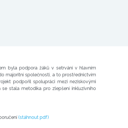
lem byla podpora žáků v setrvání v hlavním
o majoritní společnosti, a to prostřednictvím
rojekt podpořil spolupráci mezi neziskovými
e stala metodika pro zlepšení inkluzivního
oporučení
(stáhnout pdf)