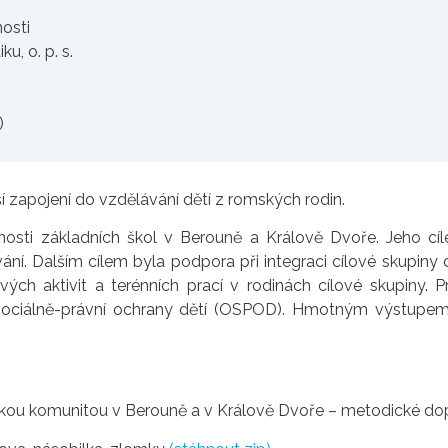
osti
ku, o. p. s.
)
ší zapojení do vzdělávání dětí z romských rodin.
osti základních škol v Berouně a Králově Dvoře. Jeho cí
. Dalším cílem byla podpora při integraci cílové skupiny d
ých aktivit a terénních prací v rodinách cílové skupiny. P
ociálně-právní ochrany dětí (OSPOD). Hmotným výstupem s
skou komunitou v Berouně a v Králově Dvoře – metodické d