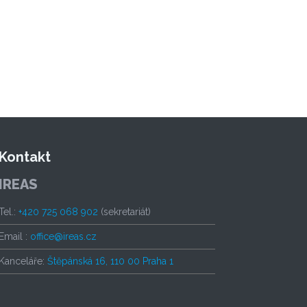
Kontakt
IREAS
Tel.:
+420 725 068 902
(sekretariát)
Email :
office@ireas.cz
Kanceláře:
Štěpánská 16, 110 00 Praha 1