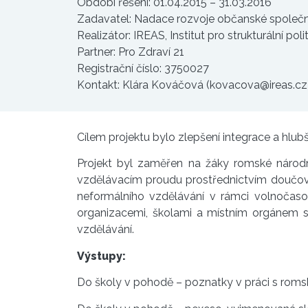
Období řešení: 01.04.2015 – 31.03.2016
Zadavatel: Nadace rozvoje občanské společn
Realizátor: IREAS, Institut pro strukturální politi
Partner: Pro Zdraví 21
Registrační číslo: 3750027
Kontakt: Klára Kováčová (kovacova@ireas.cz
Cílem projektu bylo zlepšení integrace a hlub
Projekt byl zaměřen na žáky romské národn
vzdělávacím proudu prostřednictvím doučování
neformálního vzdělávání v rámci volnočasov
organizacemi, školami a místním orgánem s
vzdělávání.
Výstupy:
Do školy v pohodě – poznatky v práci s rom