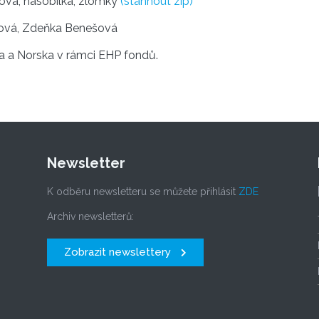
ova, násobilka, zlomky
(stáhnout zip)
hová, Zdeňka Benešová
a a Norska v rámci EHP fondů.
Newsletter
K odběru newsletteru se můžete přihlásit
ZDE
Archiv newsletterů:
Zobrazit newslettery