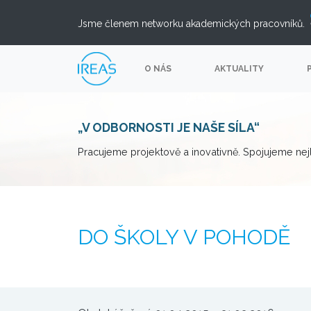
Jsme členem networku akademických pracovníků.
O NÁS
AKTUALITY
„V ODBORNOSTI JE NAŠE SÍLA“
Pracujeme projektově a inovativně. Spojujeme nej
DO ŠKOLY V POHODĚ