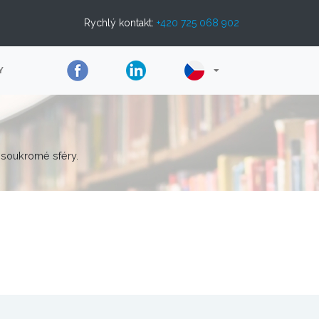
Rychlý kontakt:
+420 725 068 902
Y
 soukromé sféry.