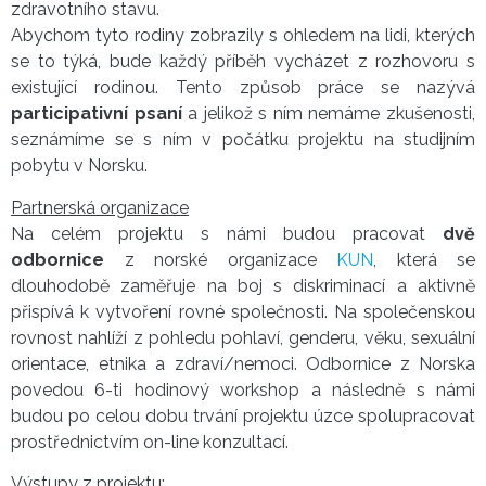
zdravotního stavu.
Abychom tyto rodiny zobrazily s ohledem na lidi, kterých
se to týká, bude každý příběh vycházet z rozhovoru s
existující rodinou. Tento způsob práce se nazývá
participativní psaní
a jelikož s ním nemáme zkušenosti,
seznámíme se s ním v počátku projektu na studijním
pobytu v Norsku.
Partnerská organizace
Na celém projektu s námi budou pracovat
dvě
odbornice
z norské organizace
KUN
, která se
dlouhodobě zaměřuje na boj s diskriminací a aktivně
přispívá k vytvoření rovné společnosti. Na společenskou
rovnost nahlíží z pohledu pohlaví, genderu, věku, sexuální
orientace, etnika a zdraví/nemoci. Odbornice z Norska
povedou 6-ti hodinový workshop a následně s námi
budou po celou dobu trvání projektu úzce spolupracovat
prostřednictvím on-line konzultací.
Výstupy z projektu: