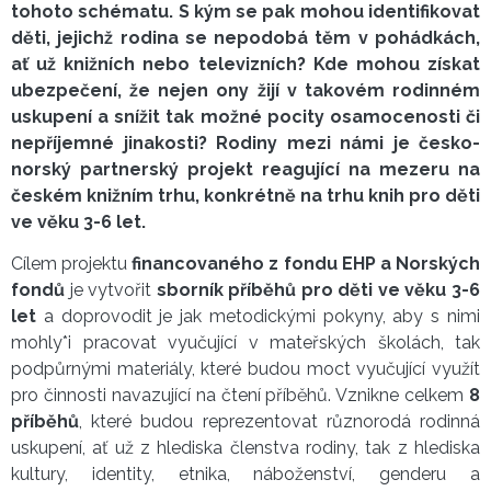
tohoto schématu. S kým se pak mohou identifikovat
děti, jejichž rodina se nepodobá těm v pohádkách,
ať už knižních nebo televizních? Kde mohou získat
ubezpečení, že nejen ony žijí v takovém rodinném
uskupení a snížit tak možné pocity osamocenosti či
nepříjemné jinakosti? Rodiny mezi námi je česko-
norský partnerský projekt reagující na mezeru na
českém knižním trhu, konkrétně na trhu knih pro děti
ve věku 3-6 let.
Cílem projektu
financovaného z fondu EHP a Norských
fondů
je vytvořit
sborník příběhů pro děti ve věku 3-6
let
a doprovodit je jak metodickými pokyny, aby s nimi
mohly*i pracovat vyučující v mateřských školách, tak
podpůrnými materiály, které budou moct vyučující využít
pro činnosti navazující na čtení příběhů. Vznikne celkem
8
příběhů
, které budou reprezentovat různorodá rodinná
uskupení, ať už z hlediska členstva rodiny, tak z hlediska
kultury, identity, etnika, náboženství, genderu a