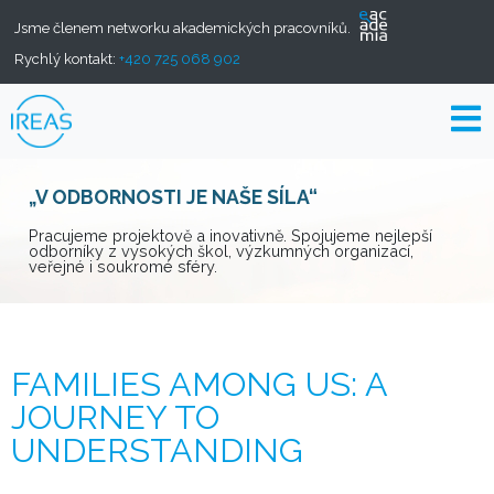
Jsme členem networku akademických pracovníků.
Rychlý kontakt:
+420 725 068 902
„V ODBORNOSTI JE NAŠE SÍLA“
Pracujeme projektově a inovativně. Spojujeme nejlepší
odborníky z vysokých škol, výzkumných organizací,
veřejné i soukromé sféry.
FAMILIES AMONG US: A
JOURNEY TO
UNDERSTANDING