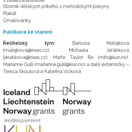
Sborník dětských příběhů s metodickými pokyny
Plakát
Omalovánky
Publikace ke stažení
Řešitelský tým:
Barbora Matějková
(matejkova@ireas.cz), Michaela Jeřábková
(jerabkova@ireas.cz), Marte Taylor Be (mtb@kun.no),
Marianne Gulli (marianne.gulli@kun.no) a další externistky –
Tereza Škoulová a Kateřina Vlčková