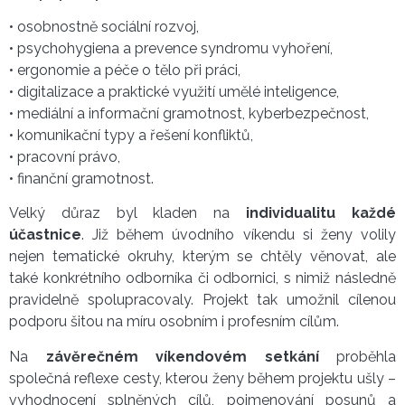
• osobnostně sociální rozvoj,
• psychohygiena a prevence syndromu vyhoření,
• ergonomie a péče o tělo při práci,
• digitalizace a praktické využití umělé inteligence,
• mediální a informační gramotnost, kyberbezpečnost,
• komunikační typy a řešení konfliktů,
• pracovní právo,
• finanční gramotnost.
Velký důraz byl kladen na
individualitu každé
účastnice
. Již během úvodního víkendu si ženy volily
nejen tematické okruhy, kterým se chtěly věnovat, ale
také konkrétního odborníka či odbornici, s nimiž následně
pravidelně spolupracovaly. Projekt tak umožnil cílenou
podporu šitou na míru osobním i profesním cílům.
Na
závěrečném víkendovém setkání
proběhla
společná reflexe cesty, kterou ženy během projektu ušly –
vyhodnocení splněných cílů, pojmenování posunů a