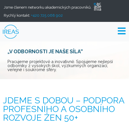
Jsme členem networku akademických pracovníků.
Rychlý kontakt:
+420 725 068 902
„V ODBORNOSTI JE NAŠE SÍLA“
Pracujeme projektově a inovativně. Spojujeme nejlepší
odborníky z vysokých škol, výzkumných organizací,
veřejné i soukromé sféry.
JDEME S DOBOU – PODPORA
PROFESNÍHO A OSOBNÍHO
ROZVOJE ŽEN 50+