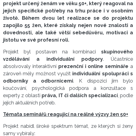
projekt určený ženám ve věku 50+, který reagoval na
jejich specifické potřeby na trhu práce i v osobním
životě. Během dvou let realizace se do projektu
zapojilo 55 žen, které získaly nejen nové znalosti a
dovednosti, ale také větší sebedůvěru, motivaci a
jistotu ve své profesní roli.
Projekt byl postaven na kombinaci
skupinového
vzdělávání a individuální podpory
. Účastnice
absolvovaly interaktivní
prezenční i online semináře
a
zároveň měly možnost využít
individuální spolupráci s
odborníky a odbornicemi
. K dispozici jim bylo
koučování, psychologická podpora a konzultace s
experty z oblasti
práva, IT či dalších specializací
, podle
jejich aktuálních potřeb.
Témata seminářů reagující na reálné výzvy žen 50+
Projekt nabídl široké spektrum témat, ze kterých si ženy
samy vybíraly: