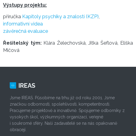
Výstupy projektu:
příručka
Kapitoly psychiky a znalostí (KZP)
,
informativní videa
závěrečná evaluace
Řešitelský tým:
Klára Želechovská, Jitka Šeflová, Eliška
Mičová
IREAS
Jsme IREAS. Působíme na trhu již od roku 2001. Jsme
značkou odbornosti, spolehlivosti, kompetentnosti.
Pracujeme projektově a inovativně. Spojujeme odborníky z
vysokých škol, výzkumných organizací, veřejné
i soukromé sféry. Naši zadavatelé se na nás opakovaně
obracejí.