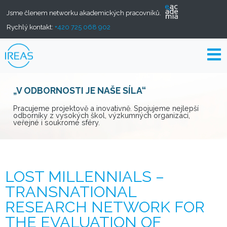
Jsme členem networku akademických pracovníků.
Rychlý kontakt:
+420 725 068 902
„V ODBORNOSTI JE NAŠE SÍLA“
Pracujeme projektově a inovativně. Spojujeme nejlepší
odborníky z vysokých škol, výzkumných organizací,
veřejné i soukromé sféry.
LOST MILLENNIALS –
TRANSNATIONAL
RESEARCH NETWORK FOR
THE EVALUATION OF