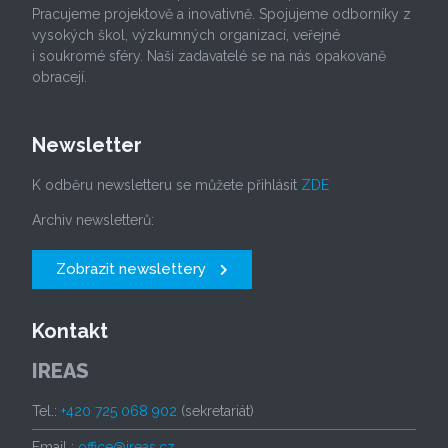
Pracujeme projektově a inovativně. Spojujeme odborníky z
vysokých škol, výzkumných organizací, veřejné
i soukromé sféry. Naši zadavatelé se na nás opakovaně
obracejí.
Newsletter
K odběru newsletteru se můžete přihlásit
ZDE
Archiv newsletterů:
Zobrazit newslettery
Kontakt
IREAS
Tel.:
+420 725 068 902
(sekretariát)
Email :
office@ireas.cz