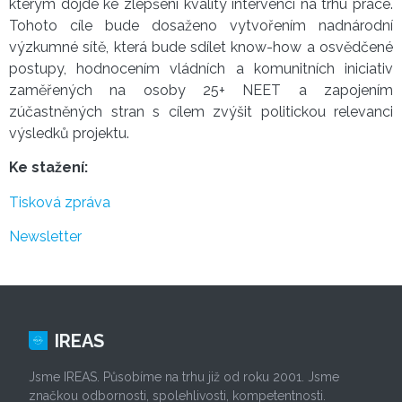
kterým dojde ke zlepšení kvality intervencí na trhu práce.
Tohoto cíle bude dosaženo vytvořením nadnárodní
výzkumné sítě, která bude sdílet know-how a osvědčené
postupy, hodnocením vládních a komunitních iniciativ
zaměřených na osoby 25+ NEET a zapojením
zúčastněných stran s cílem zvýšit politickou relevanci
výsledků projektu.
Ke stažení:
Tisková zpráva
Newsletter
IREAS
Jsme IREAS. Působíme na trhu již od roku 2001. Jsme
značkou odbornosti, spolehlivosti, kompetentnosti.