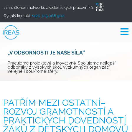
Jsme členem networku akademických pracovníků.
Rychlý kontakt:
+420 725 068 902
„V ODBORNOSTI JE NAŠE SÍLA“
Pracujeme projektově a inovativně. Spojujeme nejlepší
odborníky z vysokých škol, výzkumných organizací,
veřejné i soukromé sféry.
PATŘÍM MEZI OSTATNÍ–
ROZVOJ GRAMOTNOSTÍ A
PRAKTICKÝCH DOVEDNOSTÍ
ŽÁKŮ Z DĚTSKÝCH DOMOVŮ