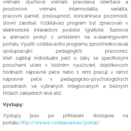
vnímání, sluchové vnímání, pravolevá orientace a
prostorové vnímání, intermodalita, serialita,
pracovní paměť, posloupnost, koncentrace pozornosti,
slovní zásoba). Vzdělávací program byl zpracován v
elektronické interaktivní podobě (grafické, flashové
a animační prvky) s umístěním na e-learningovém
portálu. Využití vzdělávacího programu zprostředkovávali
spolupracující pedagogičtí pracovníci,
kteří zajišťují individuální péči o žáky se specifickými
poruchami učení v běžném vyučování, doplňkových
hodinách nápravné péče nebo s nimi pracují v rámci
nápravné péče v pedagogicko-psychologických
poradnách, ve vybraných integrovaných a běžných
třídách základních škol atd.
Výstupy:
Výstupy jsou po přihlášení dostupné na
portálu:
http://www.e-vzdelavani.eu/portal/