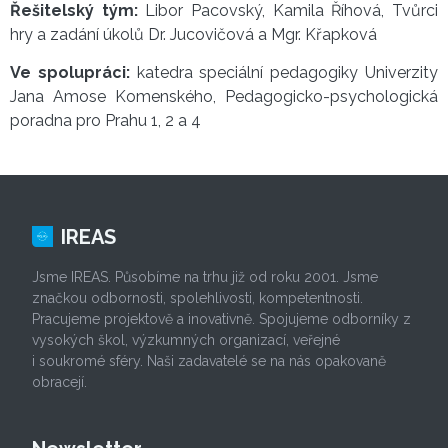
Řešitelský tým:
Libor Pacovský, Kamila Říhová, Tvůrci
hry a zadání úkolů Dr. Jucovičová a Mgr. Křapková
Ve spolupráci:
katedra speciální pedagogiky Univerzity
Jana Amose Komenského, Pedagogicko-psychologická
poradna pro Prahu 1, 2 a 4
IREAS
Jsme IREAS. Působíme na trhu již od roku 2001. Jsme
značkou odbornosti, spolehlivosti, kompetentnosti.
Pracujeme projektově a inovativně. Spojujeme odborníky z
vysokých škol, výzkumných organizací, veřejné
i soukromé sféry. Naši zadavatelé se na nás opakovaně
obracejí.