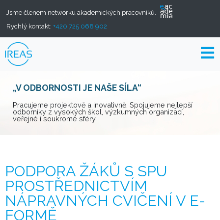
Jsme členem networku akademických pracovníků.
Rychlý kontakt:
+420 725 068 902
„V ODBORNOSTI JE NAŠE SÍLA“
Pracujeme projektově a inovativně. Spojujeme nejlepší
odborníky z vysokých škol, výzkumných organizací,
veřejné i soukromé sféry.
PODPORA ŽÁKŮ S SPU
PROSTŘEDNICTVÍM
NÁPRAVNÝCH CVIČENÍ V E-
FORMĚ