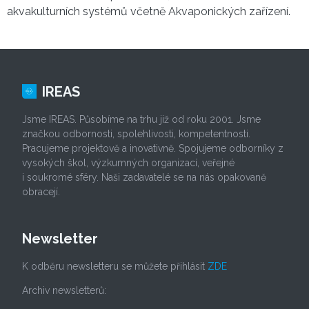
akvakulturních systémů včetně Akvaponických zařízení.
IREAS
Jsme IREAS. Působíme na trhu již od roku 2001. Jsme
značkou odbornosti, spolehlivosti, kompetentnosti.
Pracujeme projektově a inovativně. Spojujeme odborníky z
vysokých škol, výzkumných organizací, veřejné
i soukromé sféry. Naši zadavatelé se na nás opakovaně
obracejí.
Newsletter
K odběru newsletteru se můžete přihlásit
ZDE
Archiv newsletterů: