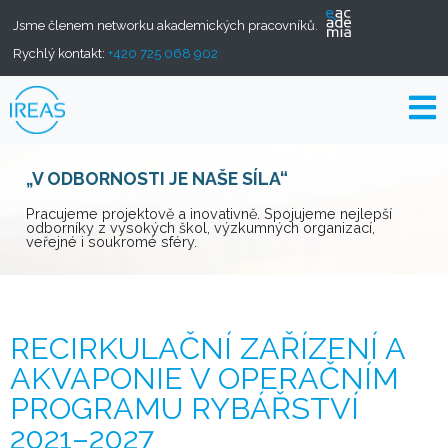
Jsme členem networku akademických pracovníků.
Rychlý kontakt:
+420 725 068 902
„V ODBORNOSTI JE NAŠE SÍLA“
Pracujeme projektově a inovativně. Spojujeme nejlepší
odborníky z vysokých škol, výzkumných organizací,
veřejné i soukromé sféry.
RECIRKULAČNÍ ZAŘÍZENÍ A
AKVAPONIE V OPERAČNÍM
PROGRAMU RYBÁŘSTVÍ
2021–2027