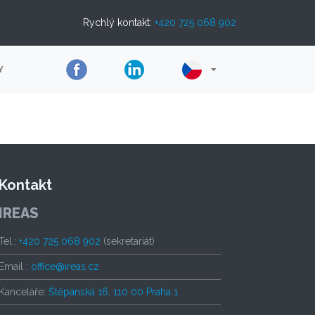
Rychlý kontakt:
+420 725 068 902
Y
Kontakt
IREAS
Tel.:
+420 725 068 902
(sekretariát)
Email :
office@ireas.cz
Kanceláře:
Štěpánská 16, 110 00 Praha 1