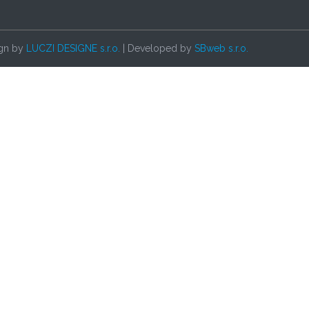
ign by
LUCZI DESIGNE s.r.o.
| Developed by
SBweb s.r.o.