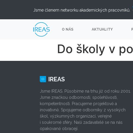
Jsme členem networku akademických pracovníků.
O NÁS
AKTUALITY
Do školy v p
IREAS
Jsme IREAS. Působíme na trhu již od roku 2001.
Jsme značkou odbornosti, spolehlivosti,
kompetentnosti. Pracujeme projektově a
inovativně. Spojujeme odborníky z vysokých
škol, výzkumných organizací, veřejné
i soukromé sféry. Naši zadavatelé se na nás
opakovaně obracejí.