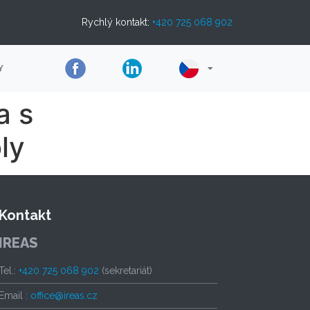
Rychlý kontakt:
+420 725 068 902
Y
a s
ly
Kontakt
IREAS
Tel.:
+420 725 068 902
(sekretariát)
Email :
office@ireas.cz