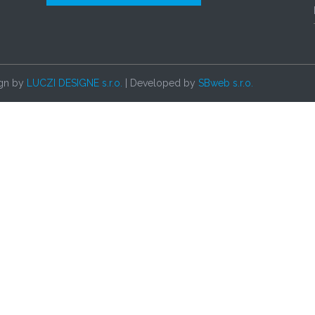
ign by
LUCZI DESIGNE s.r.o.
| Developed by
SBweb s.r.o.