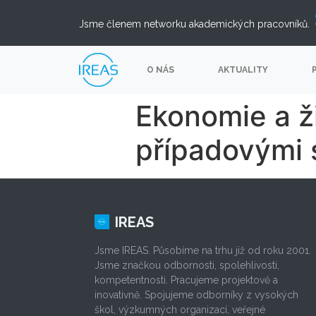
Jsme členem networku akademických pracovníků.
O NÁS
AKTUALITY
Ekonomie a ži
případovými s
IREAS
Jsme IREAS. Působíme na trhu již od roku 2001.
Jsme značkou odbornosti, spolehlivosti,
kompetentnosti. Pracujeme projektově a
inovativně. Spojujeme odborníky z vysokých
škol, výzkumných organizací, veřejné