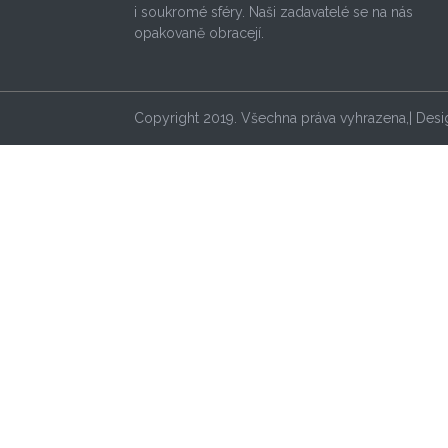
i soukromé sféry. Naši zadavatelé se na nás
opakovaně obracejí.
Copyright 2019. Všechna práva vyhrazena,| Des