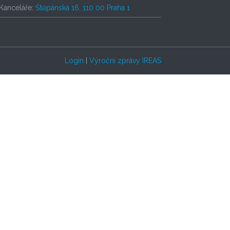
Kanceláře:
Štěpánská 16, 110 00 Praha 1
Login
|
Výroční zprávy IREAS