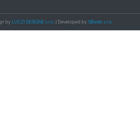
ign by
LUCZI DESIGNE s.r.o.
| Developed by
SBweb s.r.o.