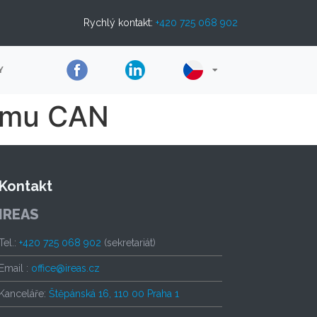
Rychlý kontakt:
+420 725 068 902
Y
romu CAN
Kontakt
IREAS
Tel.:
+420 725 068 902
(sekretariát)
Email :
office@ireas.cz
Kanceláře:
Štěpánská 16, 110 00 Praha 1