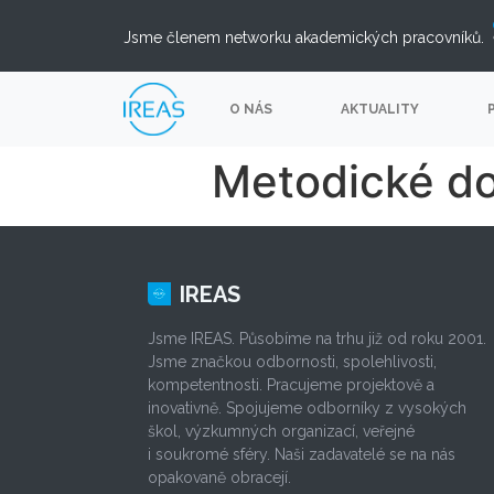
Jsme členem networku akademických pracovníků.
O NÁS
AKTUALITY
Metodické d
IREAS
Jsme IREAS. Působíme na trhu již od roku 2001.
Jsme značkou odbornosti, spolehlivosti,
kompetentnosti. Pracujeme projektově a
inovativně. Spojujeme odborníky z vysokých
škol, výzkumných organizací, veřejné
i soukromé sféry. Naši zadavatelé se na nás
opakovaně obracejí.