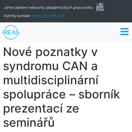
Jsme členem networku akademických pracovníků.
Rychlý kontakt:
+420 725 068 902
Nové poznatky v
syndromu CAN a
multidisciplinární
spolupráce – sborník
prezentací ze
seminářů