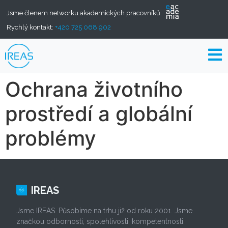
Jsme členem networku akademických pracovníků.
Rychlý kontakt:
+420 725 068 902
Ochrana životního
prostředí a globální
problémy
IREAS
Jsme IREAS. Působíme na trhu již od roku 2001. Jsme
značkou odbornosti, spolehlivosti, kompetentnosti.