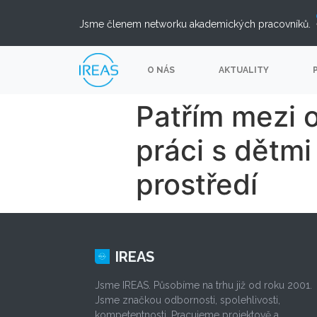
Jsme členem networku akademických pracovníků.
O NÁS
AKTUALITY
Patřím mezi o
práci s dětm
prostředí
IREAS
Jsme IREAS. Působíme na trhu již od roku 2001.
Jsme značkou odbornosti, spolehlivosti,
kompetentnosti. Pracujeme projektově a