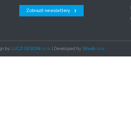
Zobrazit newslettery
ign by
LUCZI DESIGNE s.r.o.
| Developed by
SBweb s.r.o.