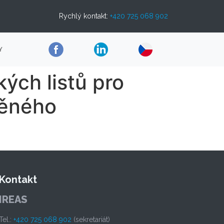
Rychlý kontakt:
+420 725 068 902
Y
ých listů pro
něného
Kontakt
IREAS
Tel.:
+420 725 068 902
(sekretariát)