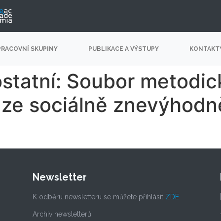
PRACOVNÍ SKUPINY
PUBLIKACE A VÝSTUPY
KONTAKT
statní: Soubor metodick
i ze sociálně znevýhod
Newsletter
K odběru newsletteru se můžete přihlásit
ZDE
Archiv newsletterů: