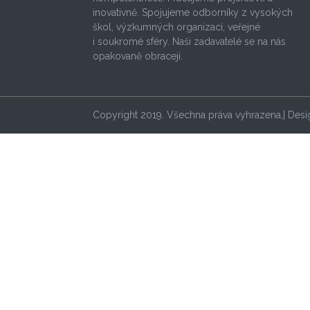
inovativně. Spojujeme odborníky z vysokých
škol, výzkumných organizací, veřejné
i soukromé sféry. Naši zadavatelé se na nás
opakovaně obracejí.
Copyright 2019. Všechna práva vyhrazena,| Des