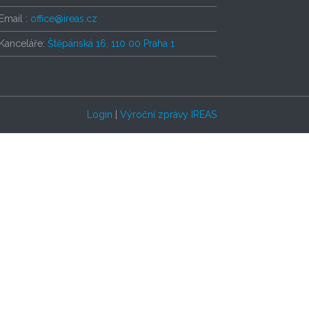
Email :
office@ireas.cz
Kanceláře:
Štěpánská 16, 110 00 Praha 1
Login
|
Výroční zprávy IREAS