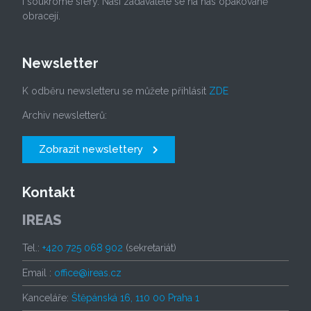
i soukromé sféry. Naši zadavatelé se na nás opakovaně
obracejí.
Newsletter
K odběru newsletteru se můžete přihlásit
ZDE
Archiv newsletterů:
Zobrazit newslettery
Kontakt
IREAS
Tel.:
+420 725 068 902
(sekretariát)
Email :
office@ireas.cz
Kanceláře:
Štěpánská 16, 110 00 Praha 1