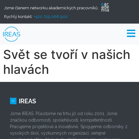
Jsme členem networku akademických pracovníků.
Rychlý kontakt:
+420 725 068 902
Svět se tvoří v našich
hlavách
IREAS
Jsme IREAS. Působíme na trhu již od roku 2001. Jsme
značkou odbornosti, spolehlivosti, kompetentnosti.
Pracujeme projektově a inovativně. Spojujeme odborníky z
vysokých škol, výzkumných organizací, veřejné