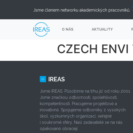
Jsme členem networku akademických pracovníků.
O NÁS
AKTUALITY
CZECH ENVI 
IREAS
Jsme IREAS. Působíme na trhu již od roku 2001.
Jsme značkou odbornosti, spolehlivosti,
kompetentnosti. Pracujeme projektově a
inovativně. Spojujeme odborníky z vysokých
škol, výzkumných organizací, veřejné
i soukromé sféry. Naši zadavatelé se na nás
opakovaně obracejí.