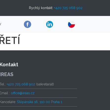
Rychlý kontakt:
+420 725 068 902
Y
ŘETÍ
Kontakt
IREAS
Tel.:
+420 725 068 902
(sekretariát)
Email :
office@ireas.cz
Kanceláře:
Štěpánská 16, 110 00 Praha 1