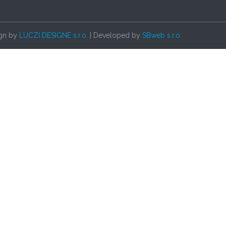
ign by
LUCZI DESIGNE s.r.o.
| Developed by
SBweb s.r.o.