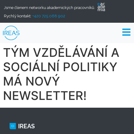
Jsme členem networku akademických pracovníků.
Rychlý kontakt:
+420 725 068 902
TÝM VZDĚLÁVÁNÍ A
SOCIÁLNÍ POLITIKY
MÁ NOVÝ
NEWSLETTER!
IREAS