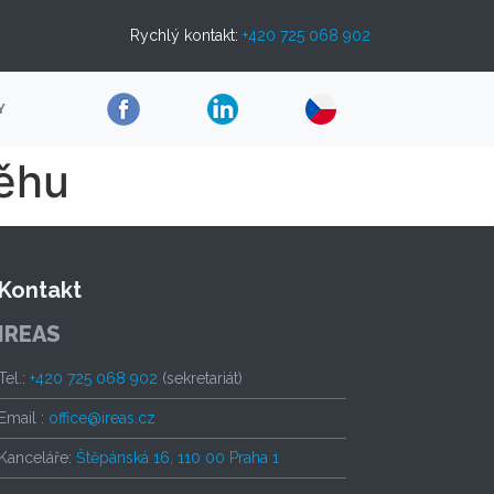
Rychlý kontakt:
+420 725 068 902
Y
běhu
Kontakt
IREAS
Tel.:
+420 725 068 902
(sekretariát)
Email :
office@ireas.cz
Kanceláře:
Štěpánská 16, 110 00 Praha 1