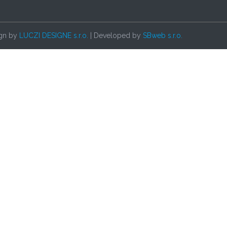
ign by
LUCZI DESIGNE s.r.o.
| Developed by
SBweb s.r.o.