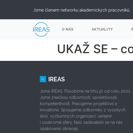
Jsme členem networku akademických pracovníků.
O NÁS
AKTUALITY
UKAŽ SE – co
IREAS
Jsme IREAS. Působíme na trhu již od roku 2001.
Jsme značkou odbornosti, spolehlivosti,
kompetentnosti. Pracujeme projektově a
inovativně. Spojujeme odborníky z vysokých
škol, výzkumných organizací, veřejné
i soukromé sféry. Naši zadavatelé se na nás
opakovaně obracejí.