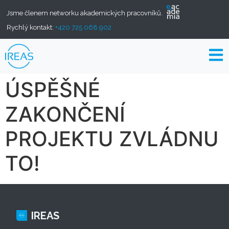
Jsme členem networku akademických pracovníků.
Rychlý kontakt:
+420 725 068 902
ÚSPĚŠNÉ
ZAKONČENÍ
PROJEKTU ZVLÁDNU
TO!
IREAS