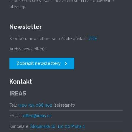
i soukromé sféry. Naši zadavatelé se na nás opakovaně
obracejí.
Newsletter
K odběru newsletteru se můžete přihlásit
ZDE
Archiv newsletterů:
Zobrazit newslettery
Kontakt
IREAS
Tel.:
+420 725 068 902
(sekretariát)
Email :
office@ireas.cz
Kanceláře:
Štěpánská 16, 110 00 Praha 1