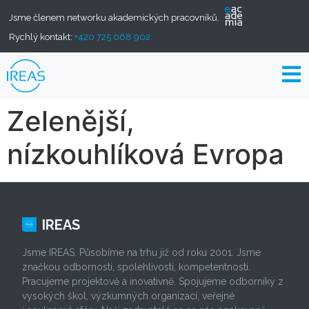
Jsme členem networku akademických pracovníků.
Rychlý kontakt:
+420 725 068 902
Zelenější,
nízkouhlíková Evropa
IREAS
Jsme IREAS. Působíme na trhu již od roku 2001. Jsme
značkou odbornosti, spolehlivosti, kompetentnosti.
Pracujeme projektově a inovativně. Spojujeme odborníky z
vysokých škol, výzkumných organizací, veřejné