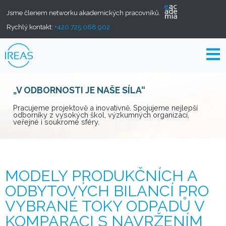
Jsme členem networku akademických pracovníků.
Rychlý kontakt:
+420 725 068 902
„V ODBORNOSTI JE NAŠE SÍLA“
Pracujeme projektově a inovativně. Spojujeme nejlepší
odborníky z vysokých škol, výzkumných organizací,
veřejné i soukromé sféry.
MODELY PRODUKČNÍCH A
ODBYTOVÝCH BILANCÍ PRO
VYBRANÉ TOKY ODPADŮ V
KOMPARACI S NAVRŽENÍM