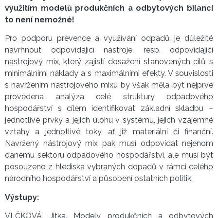
využitím modelů produkčních a odbytových bilancí
to není nemožné!
Pro podporu prevence a využívání odpadů je důležité
navrhnout odpovídající nástroje, resp. odpovídající
nástrojový mix, který zajistí dosažení stanovených cílů s
minimálními náklady a s maximálními efekty. V souvislosti
s navržením nástrojového mixu by však měla být nejprve
provedena analýza celé struktury odpadového
hospodářství s cílem identifikovat základní skladbu –
jednotlivé prvky a jejich úlohu v systému, jejich vzájemné
vztahy a jednotlivé toky, ať již materiální či finanční.
Navržený nástrojový mix pak musí odpovídat nejenom
danému sektoru odpadového hospodářství, ale musí být
posouzeno z hlediska vybraných dopadů v rámci celého
národního hospodářství a působení ostatních politik.
Výstupy:
VLČKOVÁ, Jitka. Modely produkčních a odbytových