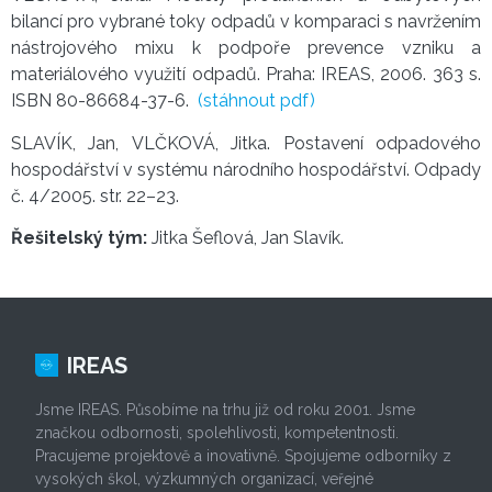
bilancí pro vybrané toky odpadů v komparaci s navržením
nástrojového mixu k podpoře prevence vzniku a
materiálového využití odpadů. Praha: IREAS, 2006. 363 s.
ISBN 80-86684-37-6.
(stáhnout pdf)
SLAVÍK, Jan, VLČKOVÁ, Jitka. Postavení odpadového
hospodářství v systému národního hospodářství. Odpady
č. 4/2005. str. 22–23.
Řešitelský tým:
Jitka Šeflová, Jan Slavík.
IREAS
Jsme IREAS. Působíme na trhu již od roku 2001. Jsme
značkou odbornosti, spolehlivosti, kompetentnosti.
Pracujeme projektově a inovativně. Spojujeme odborníky z
vysokých škol, výzkumných organizací, veřejné