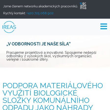
Jsme členem networku akademických pracovníků.
Rychlý kontakt:
+420 725 068 902
„V ODBORNOSTI JE NAŠE SÍLA“
Pracujeme projektově a inovativně. Spojujeme nejlepší
odborníky z vysokých škol, výzkumných organizací,
veřejné i soukromé sféry.
PODPORA MATERIÁLOVÉHO
VYUŽITÍ BIOLOGICKÉ
SLOŽKY KOMUNÁLNÍHO
ODPADU JAKO NÁHRADY