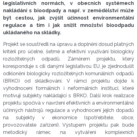
legislativních normách, v obecních systémech
nakládání s bioodpady a např. v zemědělství může
být cestou, jak zvýšit účinnost environmentální
regulace a tím i jak snížit množství bioodpadu
ukládaného na skládky.
Projekt se soustředil na úpravu a doplnění dosud platných
kritérií pro účelné, šetrné a efektivní využívání biologicky
rozložitelných odpadů. Záměrem projektu, který
koresponduje s cíli danými legislativou EU, je zjednodušit
odklonění biologicky rozložitelných komunálních odpadů
(BRKO) od skládkování. V rámci projektu dojde k
vyhodnocení formálních i neformálních institucí, které
motivují subjekty nakládající s BRKO. Další krok realizace
projektu spočívá v navržení efektivních a environmentálně
účinných nástrojů regulace a vyhodnocení jejich dopadů
na subjekty v ekonomice (spotřebitele, obce,
provozovatele zařízení). Výstupem projektu pak bude
metodický rámec na vytváření komplexních