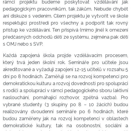
rámci projektu budeme poskytovat vzdělávání jak
pedagogickým pracovníkům, tak žákům. Nebude chybět
ani diskuze s vedením. Cílem projektu je vytvořit ve škole
respektující prostředí pro všechny a podpořit tak rovný
přístup ke vzdělávání. Ten přispívá (mimo jiné) k omezení
předčasných odchodů dětí ze systému, zejména pak dětí
s OMJ nebo s SVP.
Každá zapojená škola projde vzdělávacím procesem,
který trvá jeden školní rok. Semináře pro učitele jsou
akreditované a vyžadují zapojení 12-15 učitelů v rozsahu 5
dní po 8 hodinách. Zaměřují se na rozvoj kompetencí pro
demokratickou kulturu a rozvoj dovedností pro spolupráci
s rodiči a spolupráci v rámci pedagogického sboru (aktivní
naslouchání, pomáhající rozhovor, zpětná vazba). Pro
vybrané studenty (3 skupiny po 8 – 10 žácích) budou
realizovány dvoudenní semináře po 6 hodinách, které
budou zaměřeny jak na rozvoj kompetencí v oblastech
demokratické kultury, tak na osobnostní, sociální a