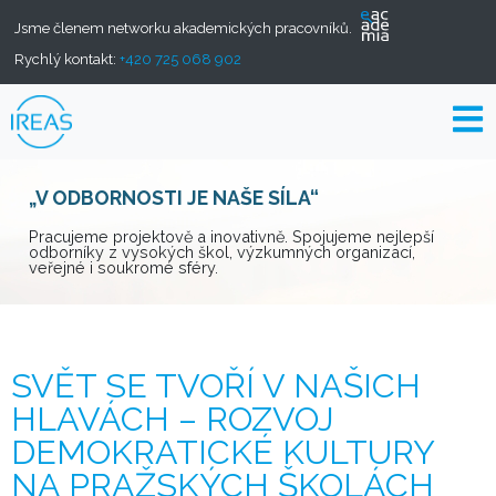
Jsme členem networku akademických pracovníků.
Rychlý kontakt:
+420 725 068 902
„V ODBORNOSTI JE NAŠE SÍLA“
Pracujeme projektově a inovativně. Spojujeme nejlepší
odborníky z vysokých škol, výzkumných organizací,
veřejné i soukromé sféry.
SVĚT SE TVOŘÍ V NAŠICH
HLAVÁCH – ROZVOJ
DEMOKRATICKÉ KULTURY
NA PRAŽSKÝCH ŠKOLÁCH