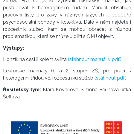
zátěží. Pro ně jsme vytvořili lektorský manuál, jak
přistupovat k heterogenním třídám. Manuál obsahuje
pracovní listy pro žáky v různých jazycích k podpoře
psychosociální pohody v kolektivu. Dále v něm najdete i
rozcestník služeb, kam se mohou obracet s různou
problematikou, která se může u dětí s OMJ objevit.
Výstupy:
Honzík na cestě kolem světa
(stáhnout manuál v pdf)
Lektorské manuály (1. a 2. stupeň ZŠ) pro práci s
heterogenní třídou vč. rozcestníku služeb
(stáhnout pdf)
Řešitelský tým:
Klára Kováčová, Simona Peřinová, Jitka
Šeflová