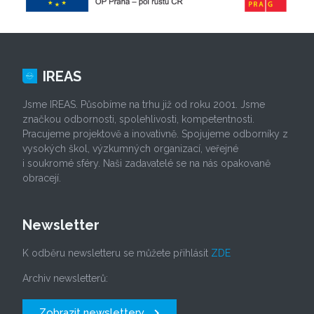
IREAS
Jsme IREAS. Působíme na trhu již od roku 2001. Jsme
značkou odbornosti, spolehlivosti, kompetentnosti.
Pracujeme projektově a inovativně. Spojujeme odborníky z
vysokých škol, výzkumných organizací, veřejné
i soukromé sféry. Naši zadavatelé se na nás opakovaně
obracejí.
Newsletter
K odběru newsletteru se můžete přihlásit
ZDE
Archiv newsletterů:
Zobrazit newslettery