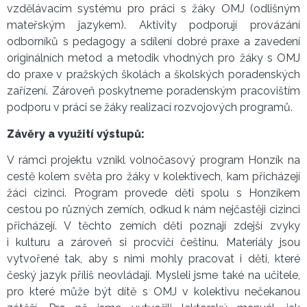
vzdělávacím systému pro práci s žáky OMJ (odlišným
mateřským jazykem). Aktivity podporují provázání
odborníků s pedagogy a sdílení dobré praxe a zavedení
originálních metod a metodik vhodných pro žáky s OMJ
do praxe v pražských školách a školských poradenských
zařízení. Zároveň poskytneme poradenským pracovištím
podporu v práci se žáky realizací rozvojových programů.
Závěry a využití výstupů:
V rámci projektu vznikl volnočasový program Honzík na
cestě kolem světa pro žáky v kolektivech, kam přicházejí
žáci cizinci. Program provede děti spolu s Honzíkem
cestou po různých zemích, odkud k nám nejčastěji cizinci
přicházejí. V těchto zemích děti poznají zdejší zvyky
i kulturu a zároveň si procvičí češtinu. Materiály jsou
vytvořené tak, aby s nimi mohly pracovat i děti, které
český jazyk příliš neovládají. Mysleli jsme také na učitele,
pro které může být dítě s OMJ v kolektivu nečekanou