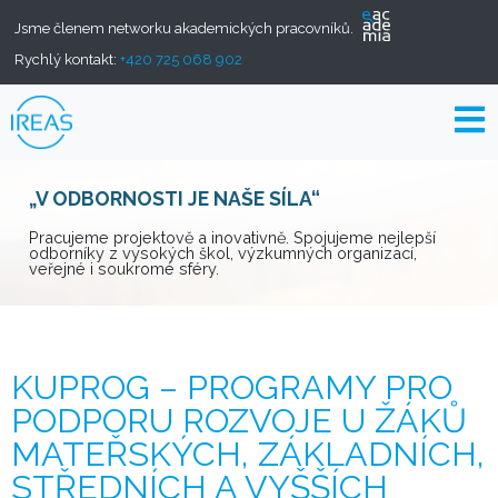
Jsme členem networku akademických pracovníků.
Rychlý kontakt:
+420 725 068 902
„V ODBORNOSTI JE NAŠE SÍLA“
Pracujeme projektově a inovativně. Spojujeme nejlepší
odborníky z vysokých škol, výzkumných organizací,
veřejné i soukromé sféry.
KUPROG – PROGRAMY PRO
PODPORU ROZVOJE U ŽÁKŮ
MATEŘSKÝCH, ZÁKLADNÍCH,
STŘEDNÍCH A VYŠŠÍCH