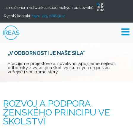
Jsme členem networku akademických pracovníků.
Rychlý kontakt:
+420 725 068 902
„V ODBORNOSTI JE NAŠE SÍLA“
Pracujeme projektově a inovativně. Spojujeme nejlepší
odborníky z vysokých škol, výzkumných organizací,
veřejné i soukromé sféry.
ROZVOJ A PODPORA
ŽENSKÉHO PRINCIPU VE
ŠKOLSTVÍ