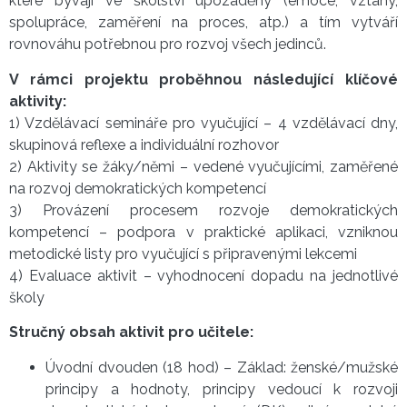
které bývají ve školství upozaděny (emoce, vztahy,
spolupráce, zaměření na proces, atp.) a tím vytváří
rovnováhu potřebnou pro rozvoj všech jedinců.
V rámci projektu proběhnou následující klíčové
aktivity:
1) Vzdělávací semináře pro vyučující – 4 vzdělávací dny,
skupinová reflexe a individuální rozhovor
2) Aktivity se žáky/němi – vedené vyučujícími, zaměřené
na rozvoj demokratických kompetencí
3) Provázení procesem rozvoje demokratických
kompetencí – podpora v praktické aplikaci, vzniknou
metodické listy pro vyučující s připravenými lekcemi
4) Evaluace aktivit – vyhodnocení dopadu na jednotlivé
školy
Stručný obsah aktivit pro učitele:
Úvodní dvouden (18 hod) – Základ: ženské/mužské
principy a hodnoty, principy vedoucí k rozvoji