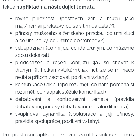
lekce
například na následující témata
:
rovné příležitosti (postavení žen a mužů, jaké
mají/nemají překážky, co se s tím dá dělat?),
přínosy mužského a ženského principu (co umí kluci
a co umí holky, co umíme dohromady?),
sebepoznání (co mi jde, co jde druhým, co můžeme
spolu dokázat),
předcházení a řešení konfliktů (jak se chovat k
druhým (k holkám/klukům), jak říct, že se mi něco
nelíbí a přitom zachovat pozitivní vztahy),
komunikace (jak si lépe rozumět, co nám pomáhá si
rozumět, co naopak stěžuje komunikaci),
debatování a kontroverzní témata (pravidla
debatování, přínosy debatování, morální dilemata),
skupinová dynamika (spolupráce a její přínosy,
pravidla spolupráce, pozitivní vztahy).
Pro praktickou aplikaci je možno zvolit klasickou hodinu s