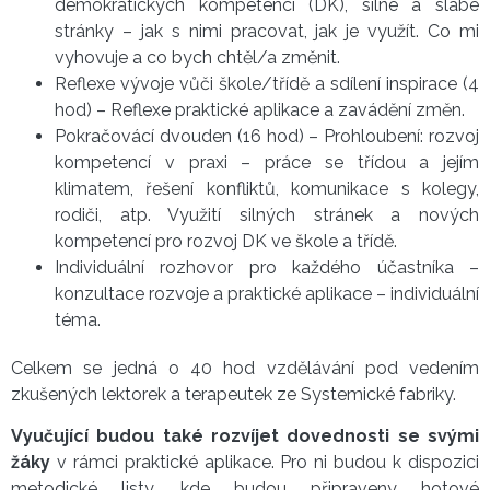
demokratických kompetencí (DK), silné a slabé
stránky – jak s nimi pracovat, jak je využít. Co mi
vyhovuje a co bych chtěl/a změnit.
Reflexe vývoje vůči škole/třídě a sdílení inspirace (4
hod) – Reflexe praktické aplikace a zavádění změn.
Pokračovácí dvouden (16 hod) – Prohloubení: rozvoj
kompetencí v praxi – práce se třídou a jejím
klimatem, řešení konfliktů, komunikace s kolegy,
rodiči, atp. Využití silných stránek a nových
kompetencí pro rozvoj DK ve škole a třídě.
Individuální rozhovor pro každého účastníka –
konzultace rozvoje a praktické aplikace – individuální
téma.
Celkem se jedná o 40 hod vzdělávání pod vedením
zkušených lektorek a terapeutek ze Systemické fabriky.
Vyučující budou také rozvíjet dovednosti se svými
žáky
v rámci praktické aplikace. Pro ni budou k dispozici
metodické listy, kde budou připraveny hotové