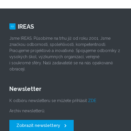
IREAS
Jsme IREAS. Působíme na trhu již od roku 2001. Jsme
značkou odbornosti, spolehlivosti, kompetentnosti.
Pracujeme projektově a inovativně. Spojujeme odborníky z
vysokých škol, výzkumných organizací, veřejné
i soukromé sféry. Naši zadavatelé se na nás opakovaně
obracejí.
Newsletter
K odběru newsletteru se můžete přihlásit
ZDE
Archiv newsletterů:
Zobrazit newslettery