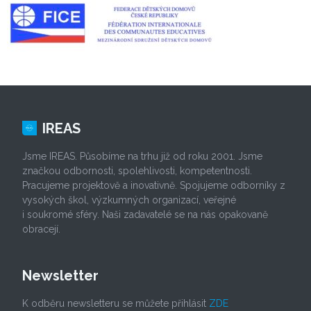
IREAS
Jsme IREAS. Působíme na trhu již od roku 2001. Jsme
značkou odbornosti, spolehlivosti, kompetentnosti.
Pracujeme projektově a inovativně. Spojujeme odborníky z
vysokých škol, výzkumných organizací, veřejné
i soukromé sféry. Naši zadavatelé se na nás opakovaně
obracejí.
Newsletter
K odběru newsletteru se můžete přihlásit
ZDE