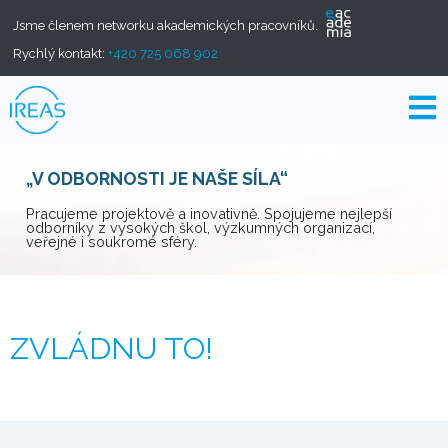
Jsme členem networku akademických pracovníků.
Rychlý kontakt:
+420 725 068 902
„V ODBORNOSTI JE NAŠE SÍLA“
Pracujeme projektově a inovativně. Spojujeme nejlepší
odborníky z vysokých škol, výzkumných organizací,
veřejné i soukromé sféry.
ZVLÁDNU TO!