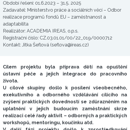
Období řešení: 01.6.2023 – 31.5. 2025
Zadavatel: Ministerstvo práce a sociálních věcí – Odbor
realizace programů fondů EU – zaměstnanost a
adaptabilita
Realizátor: ACADEMIA IREAS, o.p.s.
Registrační číslo: CZ.03.01.01/00/22_019/0000712
Kontakt: Jitka Šeflová (seflova@ireas.cz)
Cílem projektu byla příprava dětí na opuštění
ústavní péče a jejich integrace do pracovního
života.
U cílové skupiny došlo k posílení všeobecného,
exekutivního a odborného vzdělávání cílícího na
zvýšení praktických dovedností se zdůrazněním na
uplatnění v jejich budoucím zaměstnání skrze
realizaci celé řady aktivit – odborných a praktických
workshopů, mentoringu, koučinku atd.
V další fázi projektu došlo k zprostředkování