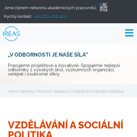
Jsme členem networku akademických pracovníků.
Rychlý kontakt:
+420 725 068 902
„V ODBORNOSTI JE NAŠE SÍLA“
Pracujeme projektově a inovativně. Spojujeme nejlepší
odborníky z vysokých škol, výzkumných organizací,
veřejné i soukromé sféry.
Hlavní stránka
|
Pracovní skupiny
| Vzdělávání a sociální politika
VZDĚLÁVÁNÍ A SOCIÁLNÍ
POLITIKA