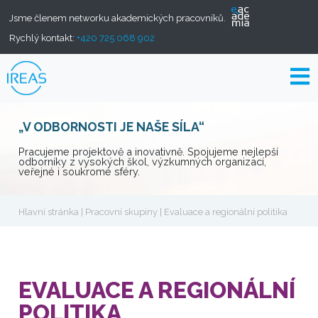
Jsme členem networku akademických pracovníků.
Rychlý kontakt:
+420 725 068 902
„V ODBORNOSTI JE NAŠE SÍLA“
Pracujeme projektově a inovativně. Spojujeme nejlepší
odborníky z vysokých škol, výzkumných organizací,
veřejné i soukromé sféry.
Hlavní stránka
|
Pracovní skupiny
| Evaluace a regionální politika
EVALUACE A REGIONÁLNÍ
POLITIKA